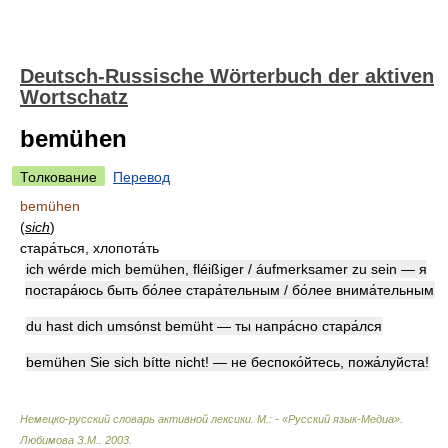
Deutsch-Russische Wörterbuch der aktiven
Wortschatz
bemühen
Толкование
Перевод
bemühen
(
sich
)
стара́ться, хлопота́ть
ich wérde mich bemühen, fléißiger / áufmerksamer zu sein — я
постара́юсь быть бо́лее стара́тельным / бо́лее внима́тельным
du hast dich umsónst bemüht — ты напра́сно стара́лся
bemühen Sie sich bítte nicht! — не беспоко́йтесь, пожа́луйста!
Немецко-русский словарь активной лексики. М.: - «Русский язык-Медиа»
.
Любимова З.М.
.
2003
.