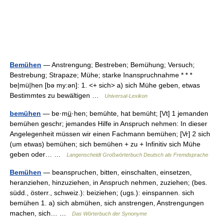
Bemühen
— Anstrengung; Bestreben; Bemühung; Versuch;
Bestrebung; Strapaze; Mühe; starke Inanspruchnahme * * *
be|mü|hen [bə my:ən]: 1. <+ sich> a) sich Mühe geben, etwas
Bestimmtes zu bewältigen …
Universal-Lexikon
bemühen
— be·mü̲·hen; bemühte, hat bemüht; [Vt] 1 jemanden
bemühen geschr; jemandes Hilfe in Anspruch nehmen: In dieser
Angelegenheit müssen wir einen Fachmann bemühen; [Vr] 2 sich
(um etwas) bemühen; sich bemühen + zu + Infinitiv sich Mühe
geben oder… …
Langenscheidt Großwörterbuch Deutsch als Fremdsprache
Bemühen
— beanspruchen, bitten, einschalten, einsetzen,
heranziehen, hinzuziehen, in Anspruch nehmen, zuziehen; (bes.
südd., österr., schweiz.): beiziehen; (ugs.): einspannen. sich
bemühen 1. a) sich abmühen, sich anstrengen, Anstrengungen
machen, sich… …
Das Wörterbuch der Synonyme