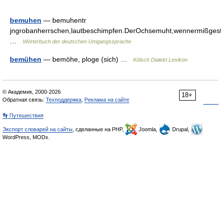
bemuhen
— bemuhentr
jngrobanherrschen,lautbeschimpfen.DerOchsemuht,wennermißgesti
…
Wörterbuch der deutschen Umgangssprache
bemühen
— bemöhe, ploge (sich) …
Kölsch Dialekt Lexikon
© Академик, 2000-2026
18+
Обратная связь:
Техподдержка
,
Реклама на сайте
👣 Путешествия
Экспорт словарей на сайты
, сделанные на PHP,
Joomla,
Drupal,
WordPress, MODx.